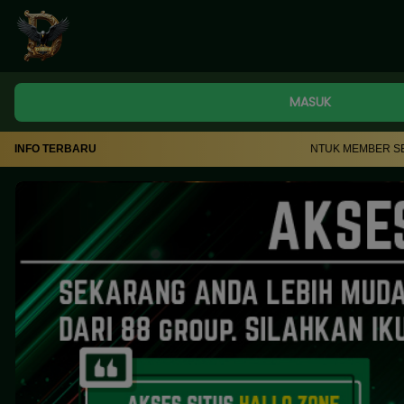
MASUK
INFO TERBARU
UNTUK MEMBER SETIA APABI